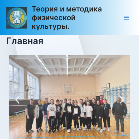
Перейти
Main
Теория и методика
к
физической
Men
содержимому
культуры.
Главная