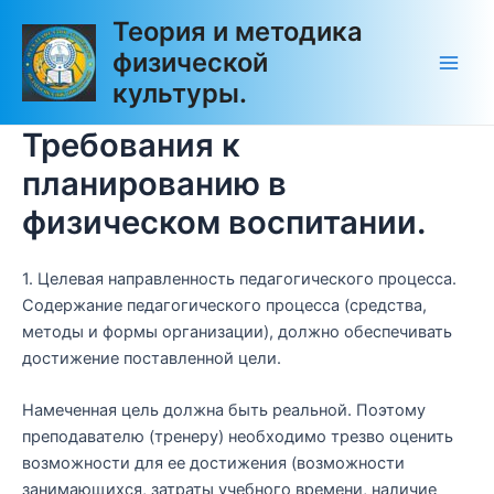
Перейти
Main
Теория и методика
к
физической
Men
содержимому
культуры.
Требования к
планированию в
физическом воспитании.
1. Целевая направленность педагогического процесса.
Содержание педагогического процесса (средства,
методы и формы организации), должно обеспечивать
достижение поставленной цели.
Намеченная цель должна быть реальной. Поэтому
преподавателю (тренеру) необходимо трезво оценить
возможности для ее достижения (возможности
занимающихся, затраты учебного времени, наличие