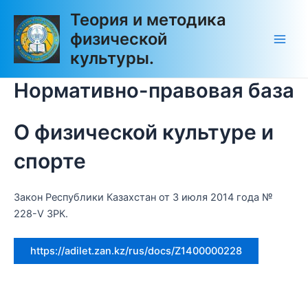
Перейти
Main
Теория и методика
к
физической
Men
содержимому
культуры.
Нормативно-правовая база
О физической культуре и
спорте
Закон Республики Казахстан от 3 июля 2014 года №
228-V ЗРК.
https://adilet.zan.kz/rus/docs/Z1400000228