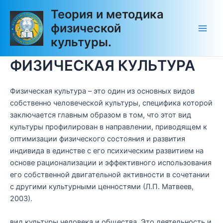
Перейти
Main
Теория и методика
к
физической
Men
содержимому
культуры.
ФИЗИЧЕСКАЯ КУЛЬТУРА
Физическая культура – это один из основных видов
собственно человеческой культуры, специфика которой
заключается главным образом в том, что этот вид
культуры профилирован в направлении, приводящем к
оптимизации физического состояния и развития
индивида в единстве с его психическим развитием на
основе рационализации и эффективного использования
его собственной двигательной активности в сочетании
с другими культурными ценностями (Л.П. Матвеев,
2003).
вид культуры человека и общества. Это деятельность и