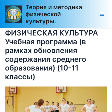
Перейти
Main
Теория и методика
к
физической
Men
содержимому
культуры.
ФИЗИЧЕСКАЯ КУЛЬТУРА
Учебная программа (в
рамках обновления
содержания среднего
образования) (10-11
классы)