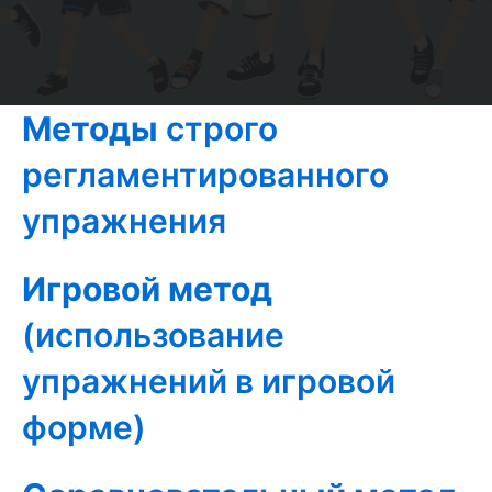
Методы
строго
регламентированного
упражнения
Игровой метод
(использование
упражнений в игровой
форме)