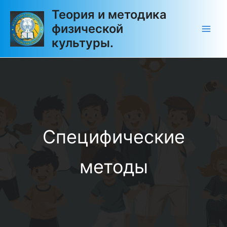
Перейти
Main
Теория и методика
к
физической
Men
содержимому
культуры.
Специфические
методы