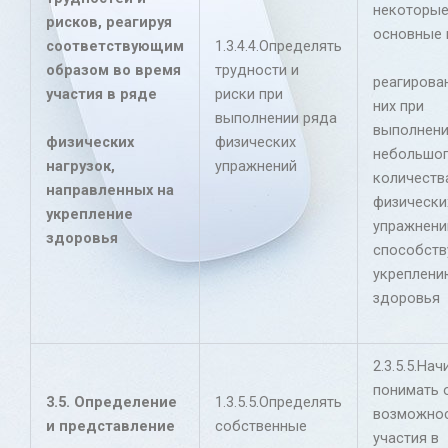
некоторы
рисков, реагируя
основные 
соответствующим
1.3.4.4.Определять
образом во время
трудности и
реагирова
участия в ряде
риски при
них при
выполнении ряда
выполнен
физических
физических
небольшо
нагрузок,
упражнений
количеств
направленных на
физически
укрепление
упражнени
здоровья
способст
укреплени
здоровья
2.3.5.5.Нач
понимать 
3.5. Определение
1.3.5.5.Определять
возможно
и представление
собственные
участия в