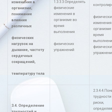
1.3.3.3.Определять
изменения в
контролир
физические
организме,
изменения в
понимание
физически
организме во
влияния
изменения
время
различных
организме
выполнения
время
физических
выполнен
физических
нагрузок на
физически
упражнений
дыхание, частоту
упражнени
сердечных
сокращений,
температуру тела
2.3.4.4.По
трудности
риски,
3.4. Определение
определяя
трудностей и