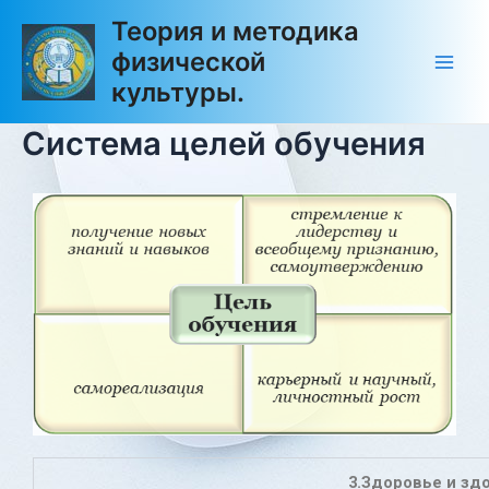
Перейти
Main
Теория и методика
к
физической
Men
содержимому
культуры.
Система целей обучения
3.Здоровье и зд