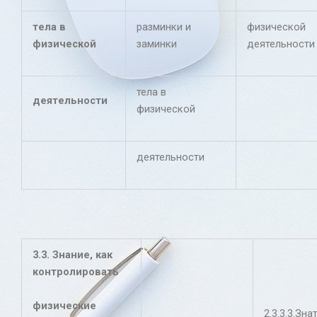
тела в
разминки и
физической
физической
заминки
деятельности
тела в
деятельности
физической
деятельности
3.3. Знание, как
контролировать
физические
2.3.3.3.Зна