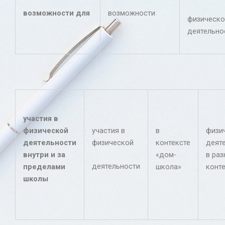
возможности для
возможности
физическо
деятельно
участия в
физической
участия в
в
физи
деятельности
физической
контексте
деят
внутри и за
«дом-
в раз
деятельности
пределами
школа»
конт
школы